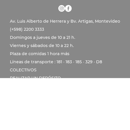
Av. Luis Alberto de Herrera y Bv. Artigas, Montevideo
(+598) 2200 3333
Domingos a jueves de 10 a 21 h.
Viernes y sábados de 10 a 22 h.
Plaza de comidas 1 hora más
Líneas de transporte : 181 · 183 · 185 · 329 · D8
COLECTIVOS
REALIZAR UN DEPÓSITO
ABRIR UN COLECTIVO
VOLVER A NUESTRA WEB
VALE REGALO
LOCALES