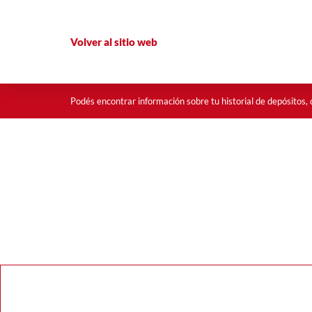
Volver al sitio web
Podés encontrar información sobre tu historial de depósitos, d